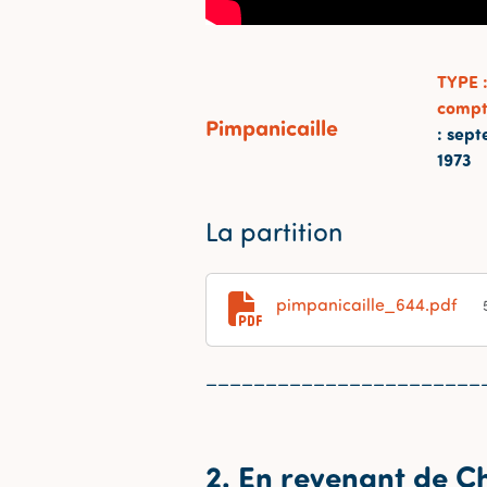
TYPE
compt
Pimpanicaille
: sept
1973
La partition
pimpanicaille_644.pdf
_______________________
2. En revenant de C