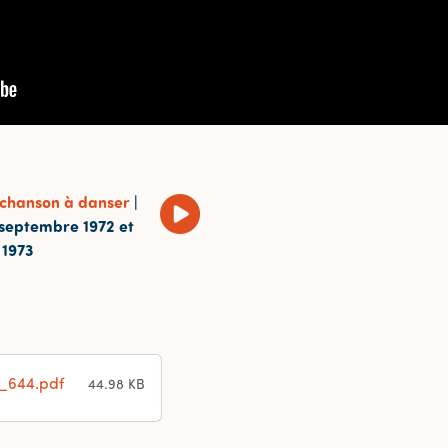
 chanson à danser
|
 septembre 1972 et
 1973
_644.pdf
44.98 KB