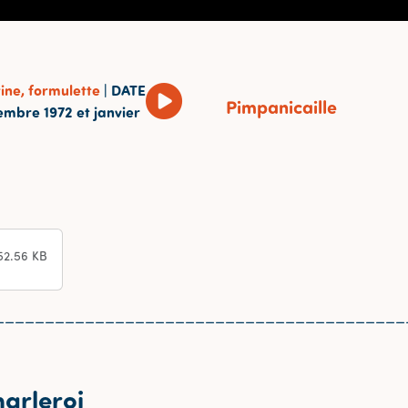
:
ine, formulette
|
DATE
Pimpanicaille
embre 1972 et janvier
52.56 KB
_________________________________________
harleroi