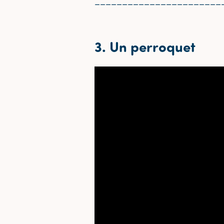
_______________________
3. Un perroquet