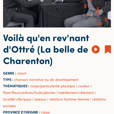
Voilà qu'en rev'nant
d'Ottré (La belle de
Charenton)
GENRE :
chant
TYPE :
chanson narrative ou de divertissement
THÉMATIQUES :
corps/particularité physique
couleur
|
|
flore/fleurs/arbres/fruits/plantes
habillement/vêtement
|
|
localité/ville/pays
oiseaux
relations homme-femme
relations
|
|
|
sociales
PROVINCE D'ORIGINE :
Liège