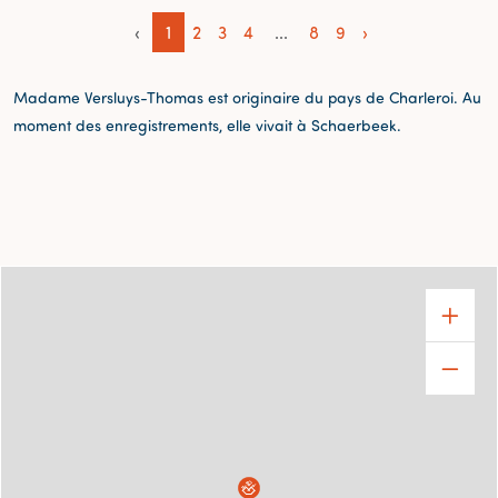
‹
1
2
3
4
...
8
9
›
Madame Versluys-Thomas est originaire du pays de Charleroi. Au
moment des enregistrements, elle vivait à Schaerbeek.