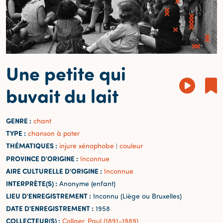
Une petite qui
buvait du lait
GENRE :
chant
TYPE :
chanson à poter
THÉMATIQUES :
injure xénophobe
couleur
|
PROVINCE D'ORIGINE :
Inconnue
AIRE CULTURELLE D'ORIGINE :
Inconnue
INTERPRÈTE(S) :
Anonyme (enfant)
LIEU D'ENREGISTREMENT :
Inconnu (Liège ou Bruxelles)
DATE D'ENREGISTREMENT :
1958
COLLECTEUR(S) :
Collaer, Paul (1891-1989)