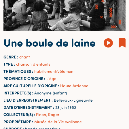
Une boule de laine
GENRE :
chant
TYPE :
chanson d'enfants
THÉMATIQUES :
habillement/vêtement
PROVINCE D'ORIGINE :
Liège
AIRE CULTURELLE D'ORIGINE :
Haute Ardenne
INTERPRÈTE(S) :
Anonyme (enfant)
LIEU D'ENREGISTREMENT :
Bellevaux-Ligneuville
DATE D'ENREGISTREMENT :
23 juin 1952
COLLECTEUR(S) :
Pinon, Roger
PROPRIÉTAIRE :
Musée de la Vie wallonne
SUPPORT :
bande magnétique