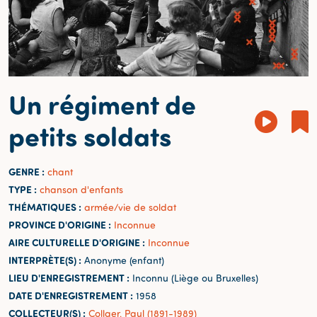
Un régiment de
petits soldats
GENRE :
chant
TYPE :
chanson d'enfants
THÉMATIQUES :
armée/vie de soldat
PROVINCE D'ORIGINE :
Inconnue
AIRE CULTURELLE D'ORIGINE :
Inconnue
INTERPRÈTE(S) :
Anonyme (enfant)
LIEU D'ENREGISTREMENT :
Inconnu (Liège ou Bruxelles)
DATE D'ENREGISTREMENT :
1958
COLLECTEUR(S) :
Collaer, Paul (1891-1989)