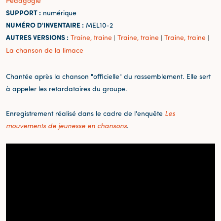
Pédagogie
SUPPORT :
numérique
NUMÉRO D'INVENTAIRE :
MEL10-2
AUTRES VERSIONS :
Traine, traine
Traine, traine
Traine, traine
|
|
|
La chanson de la limace
Chantée après la chanson "officielle" du rassemblement. Elle sert
à appeler les retardataires du groupe.
Enregistrement réalisé dans le cadre de l'enquête
Les
mouvements de jeunesse en chansons
.