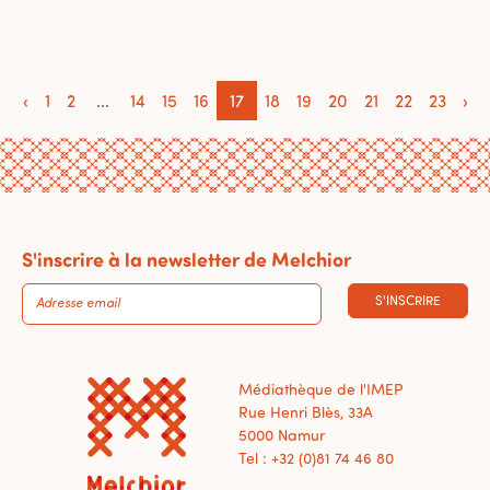
‹
1
2
...
14
15
16
17
18
19
20
21
22
23
›
S'inscrire à la newsletter de Melchior
S'INSCRIRE
Médiathèque de l'IMEP
Rue Henri Blès, 33A
5000 Namur
Tel : +32 (0)81 74 46 80