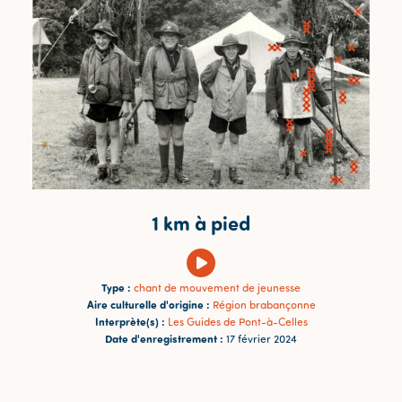
1 km à pied
Type :
chant de mouvement de jeunesse
Aire culturelle d'origine :
Région brabançonne
Interprète(s) :
Les Guides de Pont-à-Celles
Date d'enregistrement :
17 février 2024