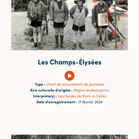
Les Champs-Élysées
Type :
chant de mouvement de jeunesse
Aire culturelle d'origine :
Région brabançonne
Interprète(s) :
Les Guides de Pont-à-Celles
Date d'enregistrement :
17 février 2024