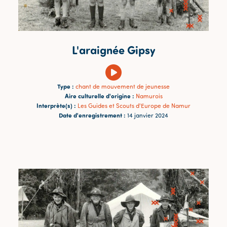
L'araignée Gipsy
Type :
chant de mouvement de jeunesse
Aire culturelle d'origine :
Namurois
Interprète(s) :
Les Guides et Scouts d'Europe de Namur
Date d'enregistrement :
14 janvier 2024