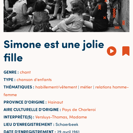
Simone est une jolie
fille
GENRE :
chant
TYPE :
chanson d'enfants
THÉMATIQUES :
habillement/vêtement
métier
relations homme-
|
|
femme
PROVINCE D'ORIGINE :
Hainaut
AIRE CULTURELLE D'ORIGINE :
Pays de Charleroi
INTERPRÈTE(S) :
Versluys-Thomas, Madame
LIEU D'ENREGISTREMENT :
Schaerbeek
DATE D'ENREGISTREMENT :
29 avril 1961