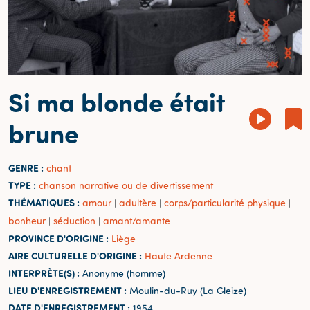
Si ma blonde était
brune
GENRE :
chant
TYPE :
chanson narrative ou de divertissement
THÉMATIQUES :
amour
adultère
corps/particularité physique
|
|
|
bonheur
séduction
amant/amante
|
|
PROVINCE D'ORIGINE :
Liège
AIRE CULTURELLE D'ORIGINE :
Haute Ardenne
INTERPRÈTE(S) :
Anonyme (homme)
LIEU D'ENREGISTREMENT :
Moulin-du-Ruy (La Gleize)
DATE D'ENREGISTREMENT :
1954