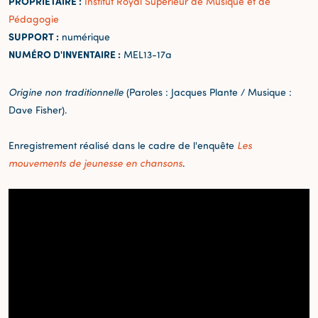
PROPRIÉTAIRE :
Institut Royal Supérieur de Musique et de
Pédagogie
SUPPORT :
numérique
NUMÉRO D'INVENTAIRE :
MEL13-17a
Origine non traditionnelle
(Paroles : Jacques Plante / Musique :
Dave Fisher).
Enregistrement réalisé dans le cadre de l'enquête
Les
mouvements de jeunesse en chansons
.