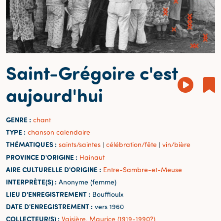
Saint-Grégoire c'est
aujourd'hui
GENRE :
chant
TYPE :
chanson calendaire
THÉMATIQUES :
saints/saintes
célébration/fête
vin/bière
|
|
PROVINCE D'ORIGINE :
Hainaut
AIRE CULTURELLE D'ORIGINE :
Entre-Sambre-et-Meuse
INTERPRÈTE(S) :
Anonyme (femme)
LIEU D'ENREGISTREMENT :
Bouffioulx
DATE D'ENREGISTREMENT :
vers 1960
COLLECTEUR(S) :
Vaisière, Maurice (1919-1990?)