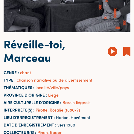
Réveille-toi,
Marceau
GENRE :
chant
TYPE :
chanson narrative ou de divertissement
THÉMATIQUES :
localité/ville/pays
PROVINCE D'ORIGINE :
Liège
AIRE CULTURELLE D'ORIGINE :
Bassin liégeois
INTERPRÈTE(S) :
Pirotte, Rosalie (1880-?)
LIEU D'ENREGISTREMENT :
Horion-Hozémont
DATE D'ENREGISTREMENT :
vers 1960
COLLECTEUR(S) :
Pinon, Roger