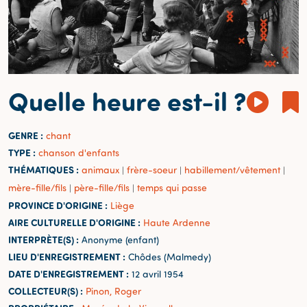
Quelle heure est-il ?
GENRE :
chant
TYPE :
chanson d'enfants
THÉMATIQUES :
animaux
frère-soeur
habillement/vêtement
|
|
|
mère-fille/fils
père-fille/fils
temps qui passe
|
|
PROVINCE D'ORIGINE :
Liège
AIRE CULTURELLE D'ORIGINE :
Haute Ardenne
INTERPRÈTE(S) :
Anonyme (enfant)
LIEU D'ENREGISTREMENT :
Chôdes (Malmedy)
DATE D'ENREGISTREMENT :
12 avril 1954
COLLECTEUR(S) :
Pinon, Roger