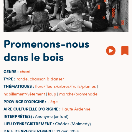
Promenons-nous
dans le bois
GENRE :
chant
TYPE :
ronde, chanson à danser
THÉMATIQUES :
flore/fleurs/arbres/fruits/plantes
|
habillement/vêtement
loup
marche/promenade
|
|
PROVINCE D'ORIGINE :
Liège
AIRE CULTURELLE D'ORIGINE :
Haute Ardenne
INTERPRÈTE(S) :
Anonyme (enfant)
LIEU D'ENREGISTREMENT :
Chôdes (Malmedy)
DATE D'ENREGISTREMENT :
12 avril 1954