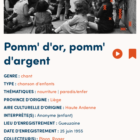
Pomm' d'or, pomm'
d'argent
GENRE :
chant
TYPE :
chanson d'enfants
THÉMATIQUES :
nourriture
paradis/enfer
|
PROVINCE D'ORIGINE :
Liège
AIRE CULTURELLE D'ORIGINE :
Haute Ardenne
INTERPRÈTE(S) :
Anonyme (enfant)
LIEU D'ENREGISTREMENT :
Gueuzaine
DATE D'ENREGISTREMENT :
25 juin 1955
COLLECTEUR(S) :
Pinon, Roger