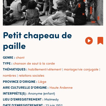
Petit chapeau de
paille
GENRE :
chant
TYPE :
chanson de saut à la corde
THÉMATIQUES :
habillement/vêtement
mariage/vie conjugale
|
|
nombres
relations sociales
|
PROVINCE D'ORIGINE :
Liège
AIRE CULTURELLE D'ORIGINE :
Haute Ardenne
INTERPRÈTE(S) :
Anonyme (enfant)
LIEU D'ENREGISTREMENT :
Malmedy
DATE D'ENREGISTREMENT :
23 juin 1952