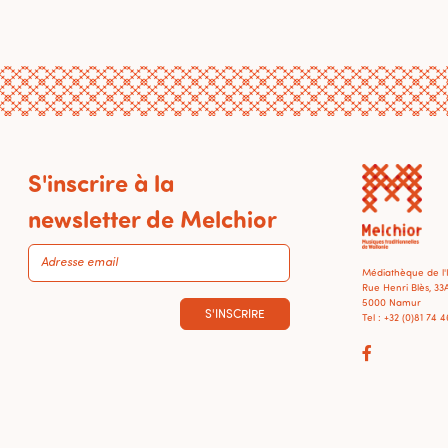
S'inscrire à la
newsletter de Melchior
Médiathèque de l
Rue Henri Blès, 33
5000 Namur
S'INSCRIRE
Tel : +32 (0)81 74 