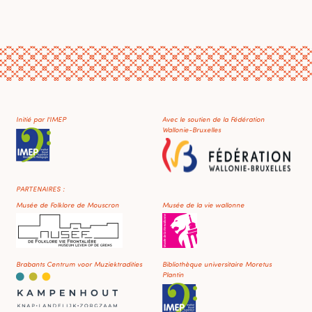
Initié par l'IMEP
Avec le soutien de la Fédération
Wallonie-Bruxelles
PARTENAIRES :
Musée de Folklore de Mouscron
Musée de la vie wallonne
Brabants Centrum voor Muziektradities
Bibliothèque universitaire Moretus
Plantin