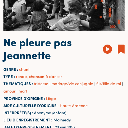
Ne pleure pas
Jeannette
GENRE :
chant
TYPE :
ronde, chanson à danser
THÉMATIQUES :
tristesse
mariage/vie conjugale
fils/fille de roi
|
|
|
amour
mort
|
PROVINCE D'ORIGINE :
Liège
AIRE CULTURELLE D'ORIGINE :
Haute Ardenne
INTERPRÈTE(S) :
Anonyme (enfant)
LIEU D'ENREGISTREMENT :
Malmedy
DATE D'ENREGISTREMENT :
23 juin 1952