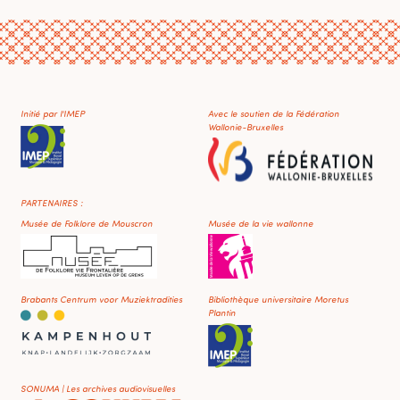
Initié par l'IMEP
Avec le soutien de la Fédération
Wallonie-Bruxelles
PARTENAIRES :
Musée de Folklore de Mouscron
Musée de la vie wallonne
Brabants Centrum voor Muziektradities
Bibliothèque universitaire Moretus
Plantin
SONUMA | Les archives audiovisuelles