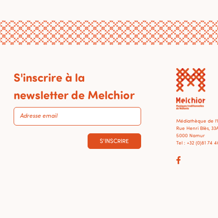
S'inscrire à la
newsletter de Melchior
Médiathèque de l
Rue Henri Blès, 33
5000 Namur
S'INSCRIRE
Tel : +32 (0)81 74 