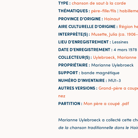
TYPE :
chanson de saut à la corde
THÉMATIQUES :
père-fille/fils
habillem
|
PROVINCE D'ORIGINE :
Hainaut
AIRE CULTURELLE D'ORIGINE :
Région h
INTERPRÈTE(S) :
Musette, Julia (ca. 1906-
LIEU D'ENREGISTREMENT :
Lessines
DATE D'ENREGISTREMENT :
4 mars 1978
COLLECTEUR(S) :
Uylebroeck, Marianne
PROPRIÉTAIRE :
Marianne Uylebroeck
SUPPORT :
bande magnétique
NUMÉRO D'INVENTAIRE :
MU1-3
AUTRES VERSIONS :
Grand-père a coupé 
nez
PARTITION :
Mon père a coupé .pdf
Marianne Uylebroeck a collecté cette c
de la chanson traditionnelle dans le Ha