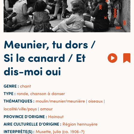
Meunier, tu dors /
Si le canard / Et
dis-moi oui
GENRE :
chant
TYPE :
ronde, chanson à danser
THÉMATIQUES :
moulin/meunier/meunière
oiseaux
|
|
localité/ville/pays
amour
|
PROVINCE D'ORIGINE :
Hainaut
AIRE CULTURELLE D'ORIGINE :
Région hennuyère
INTERPRÈTE(S) :
Musette, Julia (ca. 1906-?)