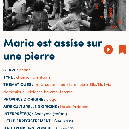
Maria est assise sur
une pierre
GENRE :
chant
TYPE :
chanson d'enfants
THÉMATIQUES :
frère-soeur
nourriture
père-fille/fils
vie
|
|
|
domestique
violence homme-femme
|
PROVINCE D'ORIGINE :
Liège
AIRE CULTURELLE D'ORIGINE :
Haute Ardenne
INTERPRÈTE(S) :
Anonyme (enfant)
LIEU D'ENREGISTREMENT :
Gueuzaine
DATE D'ENREGISTREMENT :
25 juin 1955