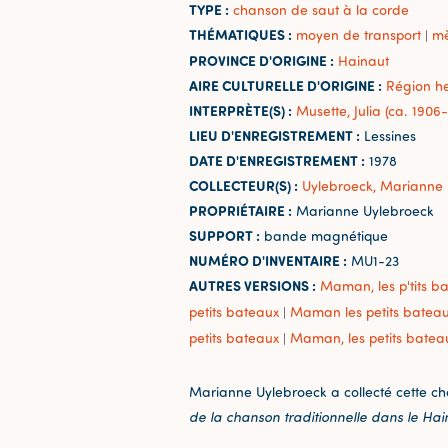
TYPE :
chanson de saut à la corde
THÉMATIQUES :
moyen de transport
mè
|
PROVINCE D'ORIGINE :
Hainaut
AIRE CULTURELLE D'ORIGINE :
Région h
INTERPRÈTE(S) :
Musette, Julia (ca. 1906-
LIEU D'ENREGISTREMENT :
Lessines
DATE D'ENREGISTREMENT :
1978
COLLECTEUR(S) :
Uylebroeck, Marianne
PROPRIÉTAIRE :
Marianne Uylebroeck
SUPPORT :
bande magnétique
NUMÉRO D'INVENTAIRE :
MU1-23
AUTRES VERSIONS :
Maman, les p'tits b
petits bateaux
Maman les petits batea
|
petits bateaux
Maman, les petits batea
|
Marianne Uylebroeck a collecté cette c
de la chanson traditionnelle dans le Ha