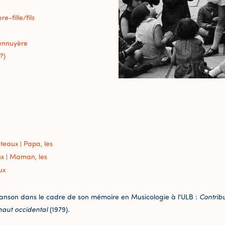
re-fille/fils
ennuyère
?)
ateaux
Papa, les
|
ux
Maman, les
|
ux
hanson dans le cadre de son mémoire en Musicologie à l'ULB :
Contrib
inaut occidental
(1979).