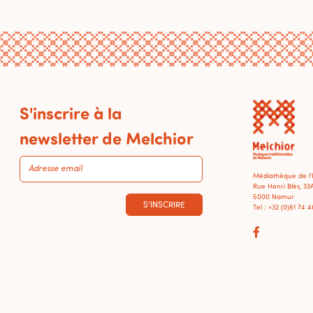
S'inscrire à la
newsletter de Melchior
Médiathèque de l
Rue Henri Blès, 33
5000 Namur
S'INSCRIRE
Tel : +32 (0)81 74 