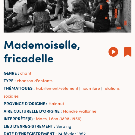
Mademoiselle,
fricadelle
GENRE :
chant
TYPE :
chanson d'enfants
THÉMATIQUES :
habillement/vêtement
nourriture
relations
|
|
sociales
PROVINCE D'ORIGINE :
Hainaut
AIRE CULTURELLE D'ORIGINE :
Flandre wallonne
INTERPRÈTE(S) :
Maes, Léon (1898-1956)
LIEU D'ENREGISTREMENT :
Seraing
DATE D'ENREGISTREMENT :
24 février 1952