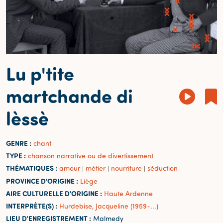
Lu p'tite
martchande di
lèssè
GENRE :
chant
TYPE :
chanson narrative ou de divertissement
THÉMATIQUES :
amour
métier
nourriture
séduction
|
|
|
PROVINCE D'ORIGINE :
Liège
AIRE CULTURELLE D'ORIGINE :
Haute Ardenne
INTERPRÈTE(S) :
Hurdebise, Jacqueline (1959-...)
LIEU D'ENREGISTREMENT :
Malmedy