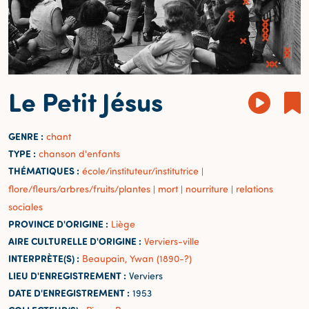
Le Petit Jésus
GENRE :
chant
TYPE :
chanson d'enfants
THÉMATIQUES :
école/instituteur/institutrice
|
flore/fleurs/arbres/fruits/plantes
mort
nourriture
relations
|
|
|
sociales
PROVINCE D'ORIGINE :
Liège
AIRE CULTURELLE D'ORIGINE :
Verviers-ville
INTERPRÈTE(S) :
Beaupain, Ywan (1890-?)
LIEU D'ENREGISTREMENT :
Verviers
DATE D'ENREGISTREMENT :
1953