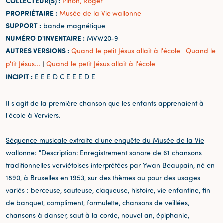
COLLECTEUR(S) :
Pinon, Roger
PROPRIÉTAIRE :
Musée de la Vie wallonne
SUPPORT :
bande magnétique
NUMÉRO D'INVENTAIRE :
MVW20-9
AUTRES VERSIONS :
Quand le petit Jésus allait à l'école
Quand le
|
p'tit Jésus...
Quand le petit Jésus allait à l'école
|
INCIPIT :
E E E D C E E E D E
Il s'agit de la première chanson que les enfants apprenaient à
l'école à Verviers.
Séquence musicale extraite d'une enquête du Musée de la Vie
wallonne:
"Description:
Enregistrement sonore de 61 chansons
traditionnelles verviétoises interprétées par Ywan Beaupain, né en
1890, à Bruxelles en 1953, sur des thèmes ou pour des usages
variés : berceuse, sauteuse, claqueuse, histoire, vie enfantine, fin
de banquet, compliment, formulette, chansons de veillées,
chansons à danser, saut à la corde, nouvel an, épiphanie,