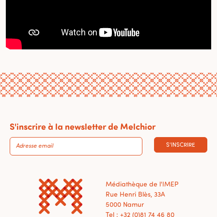
S'inscrire à la newsletter de Melchior
S'INSCRIRE
Médiathèque de l'IMEP
Rue Henri Blès, 33A
5000 Namur
Tel : +32 (0)81 74 46 80