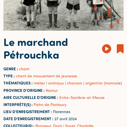
Le marchand
Pétrouchka
GENRE :
chant
TYPE :
chant de mouvement de jeunesse
THÉMATIQUES :
métier
animaux
chanson
argent/or (monnaie)
|
|
|
PROVINCE D'ORIGINE :
Namur
AIRE CULTURELLE D'ORIGINE :
Entre-Sambre-et-Meuse
INTERPRÈTE(S) :
Patro de Pontaury
LIEU D'ENREGISTREMENT :
Florennes
DATE D'ENREGISTREMENT :
27 avril 2024
COLLECTEUR(S) :
Brasseur, Doris
Sovet, Charlotte
|