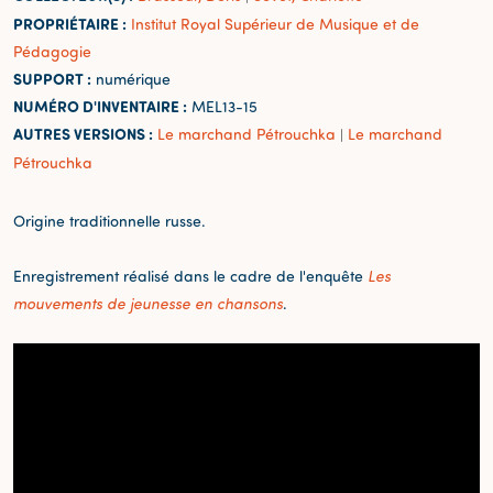
PROPRIÉTAIRE :
Institut Royal Supérieur de Musique et de
Pédagogie
SUPPORT :
numérique
NUMÉRO D'INVENTAIRE :
MEL13-15
AUTRES VERSIONS :
Le marchand Pétrouchka
Le marchand
|
Pétrouchka
Origine traditionnelle russe.
Enregistrement réalisé dans le cadre de l'enquête
Les
mouvements de jeunesse en chansons
.