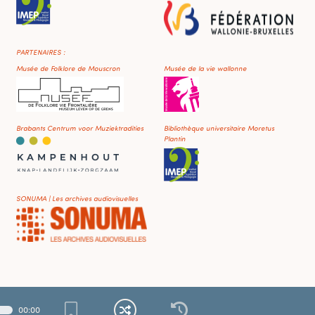
PARTENAIRES :
Musée de Folklore de Mouscron
Musée de la vie wallonne
Brabants Centrum voor Muziektradities
Bibliothèque universitaire Moretus
Plantin
SONUMA | Les archives audiovisuelles
00
:
00