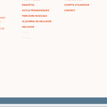
ENQUÊTES
COMPTE UTILISATEUR
OUTILS PÉDAGOGIQUES
CONTACT
PARCOURS MUSICAUX
'IMEP
LE JOURNAL DE MELCHIOR
A
MELCHIOR
46 80
ADMIN
OMEKA-S