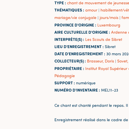
TYPE :
chant de mouvement de jeuness
THÉMATIQUES :
amour
habillement/vê
|
mariage/vie conjugale
jours/mois
fami
|
|
PROVINCE D'ORIGINE :
Luxembourg
AIRE CULTURELLE D'ORIGINE :
Ardenne 
INTERPRÈTE(S) :
Les Scouts de Sibret
LIEU D'ENREGISTREMENT :
Sibret
DATE D'ENREGISTREMENT :
30 mars 202
COLLECTEUR(S) :
Brasseur, Doris
Sovet,
|
PROPRIÉTAIRE :
Institut Royal Supérieu
Pédagogie
SUPPORT :
numérique
NUMÉRO D'INVENTAIRE :
MEL11-23
Ce chant est chanté pendant le repas. Il e
Enregistrement réalisé dans le cadre de