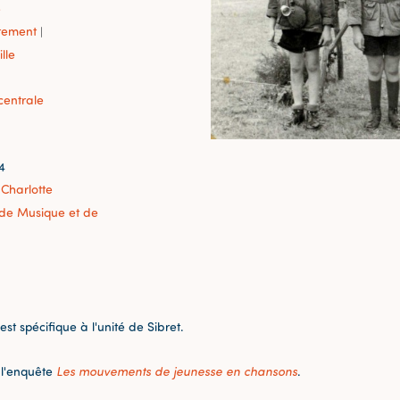
e
tement
|
lle
centrale
4
 Charlotte
r de Musique et de
st spécifique à l'unité de Sibret.
 l'enquête
Les mouvements de jeunesse en chansons
.