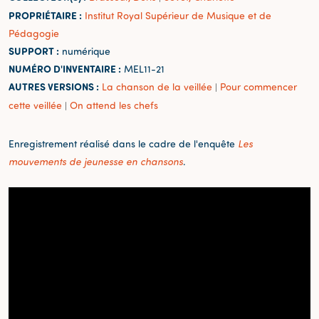
PROPRIÉTAIRE :
Institut Royal Supérieur de Musique et de
Pédagogie
SUPPORT :
numérique
NUMÉRO D'INVENTAIRE :
MEL11-21
AUTRES VERSIONS :
La chanson de la veillée
Pour commencer
|
cette veillée
On attend les chefs
|
Enregistrement réalisé dans le cadre de l'enquête
Les
mouvements de jeunesse en chansons
.