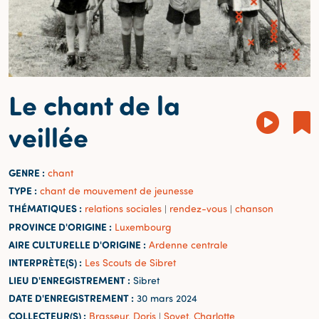
Le chant de la
veillée
GENRE :
chant
TYPE :
chant de mouvement de jeunesse
THÉMATIQUES :
relations sociales
rendez-vous
chanson
|
|
PROVINCE D'ORIGINE :
Luxembourg
AIRE CULTURELLE D'ORIGINE :
Ardenne centrale
INTERPRÈTE(S) :
Les Scouts de Sibret
LIEU D'ENREGISTREMENT :
Sibret
DATE D'ENREGISTREMENT :
30 mars 2024
COLLECTEUR(S) :
Brasseur, Doris
Sovet, Charlotte
|