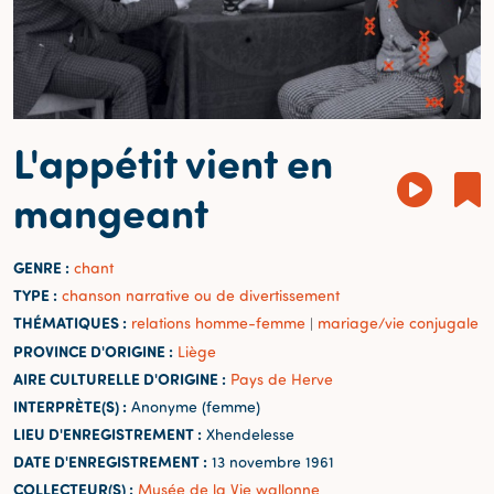
L'appétit vient en
mangeant
GENRE :
chant
TYPE :
chanson narrative ou de divertissement
THÉMATIQUES :
relations homme-femme
mariage/vie conjugale
|
PROVINCE D'ORIGINE :
Liège
AIRE CULTURELLE D'ORIGINE :
Pays de Herve
INTERPRÈTE(S) :
Anonyme (femme)
LIEU D'ENREGISTREMENT :
Xhendelesse
DATE D'ENREGISTREMENT :
13 novembre 1961
COLLECTEUR(S) :
Musée de la Vie wallonne