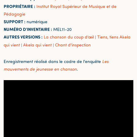
PROPRIÉTAIRE :
Institut Royal Supérieur de Musique et de
Pédagogie
SUPPORT :
numérique
NUMÉRO D'INVENTAIRE :
MEL11-20
AUTRES VERSIONS :
La chanson du coup d’œil
Tiens, tiens Akela
|
qui vient
Akela qui vient
Chant d'inspection
|
|
Enregistrement réalisé dans le cadre de l'enquête
Les
mouvements de jeunesse en chanson
.