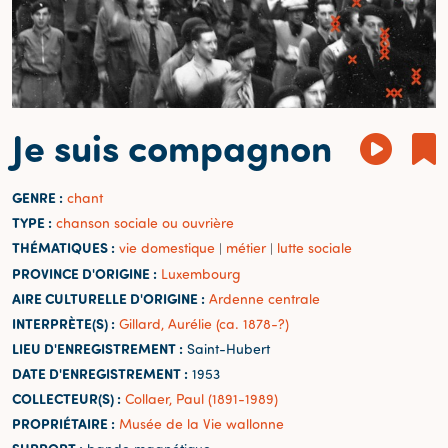
Je suis compagnon
GENRE :
chant
TYPE :
chanson sociale ou ouvrière
THÉMATIQUES :
vie domestique
métier
lutte sociale
|
|
PROVINCE D'ORIGINE :
Luxembourg
AIRE CULTURELLE D'ORIGINE :
Ardenne centrale
INTERPRÈTE(S) :
Gillard, Aurélie (ca. 1878-?)
LIEU D'ENREGISTREMENT :
Saint-Hubert
DATE D'ENREGISTREMENT :
1953
COLLECTEUR(S) :
Collaer, Paul (1891-1989)
PROPRIÉTAIRE :
Musée de la Vie wallonne