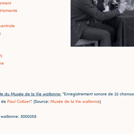
sement
t/amante
centrale
)
9)
ne
te du Musée de la Vie wallonne:
"Enregistrement sonore de 22 chansons
e de
Paul Collaer
". (Source:
Musée de la Vie wallonne
)
 wallonne: 3000258