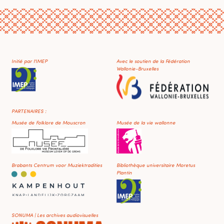
Initié par l'IMEP
Avec le soutien de la Fédération
Wallonie-Bruxelles
PARTENAIRES :
Musée de Folklore de Mouscron
Musée de la vie wallonne
Brabants Centrum voor Muziektradities
Bibliothèque universitaire Moretus
Plantin
SONUMA | Les archives audiovisuelles