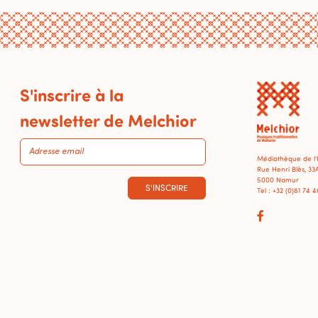
S'inscrire à la
newsletter de Melchior
Médiathèque de l
Rue Henri Blès, 33
5000 Namur
S'INSCRIRE
Tel : +32 (0)81 74 