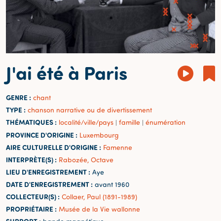
J'ai été à Paris
GENRE :
chant
TYPE :
chanson narrative ou de divertissement
THÉMATIQUES :
localité/ville/pays
famille
énumération
|
|
PROVINCE D'ORIGINE :
Luxembourg
AIRE CULTURELLE D'ORIGINE :
Famenne
INTERPRÈTE(S) :
Rabozée, Octave
LIEU D'ENREGISTREMENT :
Aye
DATE D'ENREGISTREMENT :
avant 1960
COLLECTEUR(S) :
Collaer, Paul (1891-1989)
PROPRIÉTAIRE :
Musée de la Vie wallonne