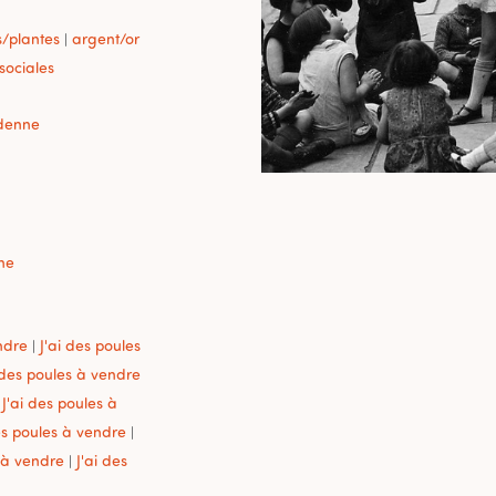
s/plantes
argent/or
|
 sociales
denne
ne
ndre
J'ai des poules
|
 des poules à vendre
J'ai des poules à
es poules à vendre
|
s à vendre
J'ai des
|