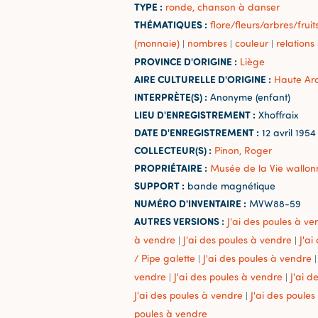
TYPE :
ronde, chanson à danser
THÉMATIQUES :
flore/fleurs/arbres/fruit
(monnaie)
nombres
couleur
relations
|
|
|
PROVINCE D'ORIGINE :
Liège
AIRE CULTURELLE D'ORIGINE :
Haute Ar
INTERPRÈTE(S) :
Anonyme (enfant)
LIEU D'ENREGISTREMENT :
Xhoffraix
DATE D'ENREGISTREMENT :
12 avril 1954
COLLECTEUR(S) :
Pinon, Roger
PROPRIÉTAIRE :
Musée de la Vie wallon
SUPPORT :
bande magnétique
NUMÉRO D'INVENTAIRE :
MVW88-59
AUTRES VERSIONS :
J'ai des poules à ve
à vendre
J'ai des poules à vendre
J'ai
|
|
/ Pipe galette
J'ai des poules à vendre
|
|
vendre
J'ai des poules à vendre
J'ai d
|
|
J'ai des poules à vendre
J'ai des poule
|
poules à vendre