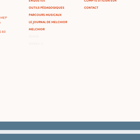
ENQUÊTES
COMPTE UTILISATEUR
OUTILS PÉDAGOGIQUES
CONTACT
PARCOURS MUSICAUX
'IMEP
LE JOURNAL DE MELCHIOR
A
MELCHIOR
46 80
ADMIN
OMEKA-S