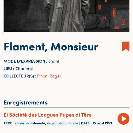
Flament, Monsieur
MODE D'EXPRESSION :
chant
LIEU :
Charleroi
COLLECTEUR(S) :
Pinon, Roger
Enregistrements
Èl Sôciètè dès Longues Pupes di Têre
TYPE
: chanson nationale, régionale ou locale |
DATE
: 15 avril 1953