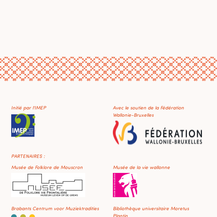
Initié par l'IMEP
Avec le soutien de la Fédération
Wallonie-Bruxelles
PARTENAIRES :
Musée de Folklore de Mouscron
Musée de la vie wallonne
Brabants Centrum voor Muziektradities
Bibliothèque universitaire Moretus
Plantin