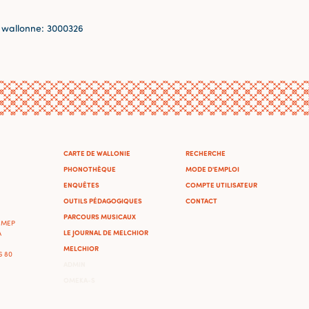
 wallonne: 3000326
CARTE DE WALLONIE
RECHERCHE
PHONOTHÈQUE
MODE D'EMPLOI
ENQUÊTES
COMPTE UTILISATEUR
OUTILS PÉDAGOGIQUES
CONTACT
PARCOURS MUSICAUX
'IMEP
LE JOURNAL DE MELCHIOR
A
MELCHIOR
46 80
ADMIN
OMEKA-S