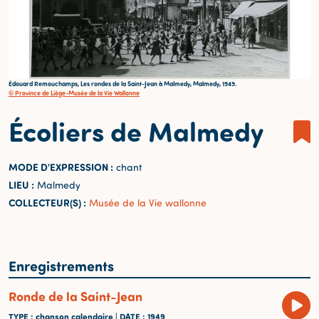
Édouard Remouchamps, Les rondes de la Saint-Jean à Malmedy, Malmedy, 1949.
© Province de Liège-Musée de la Vie Wallonne
Écoliers de Malmedy
MODE D'EXPRESSION :
chant
LIEU :
Malmedy
COLLECTEUR(S) :
Musée de la Vie wallonne
Enregistrements
Ronde de la Saint-Jean
TYPE
: chanson calendaire |
DATE
: 1949