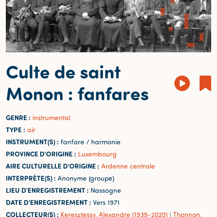
Culte de saint
Monon : fanfares
GENRE :
instrumental
TYPE :
air
INSTRUMENT(S) :
fanfare / harmonie
PROVINCE D'ORIGINE :
Luxembourg
AIRE CULTURELLE D'ORIGINE :
Ardenne centrale
INTERPRÈTE(S) :
Anonyme (groupe)
LIEU D'ENREGISTREMENT :
Nassogne
DATE D'ENREGISTREMENT :
Vers 1971
COLLECTEUR(S) :
Keresztessy, Alexandre (1939-2020)
Thonnon,
|