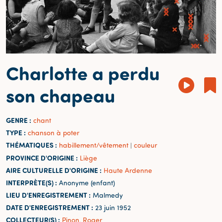
Charlotte a perdu
son chapeau
GENRE :
chant
TYPE :
chanson à poter
THÉMATIQUES :
habillement/vêtement
couleur
|
PROVINCE D'ORIGINE :
Liège
AIRE CULTURELLE D'ORIGINE :
Haute Ardenne
INTERPRÈTE(S) :
Anonyme (enfant)
LIEU D'ENREGISTREMENT :
Malmedy
DATE D'ENREGISTREMENT :
23 juin 1952
COLLECTEUR(S) :
Pinon, Roger