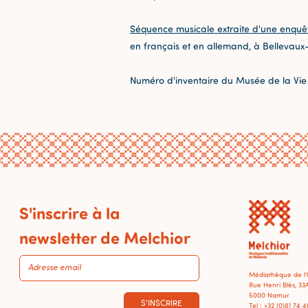
Séquence musicale extraite d'une enquê
en français et en allemand, à Bellevaux-
Numéro d'inventaire du Musée de la Vie
S'inscrire à la
newsletter de Melchior
Médiathèque de l
Rue Henri Blès, 33
5000 Namur
S'INSCRIRE
Tel : +32 (0)81 74 