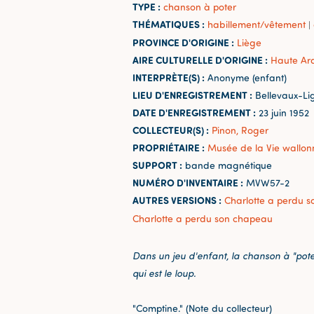
TYPE :
chanson à poter
THÉMATIQUES :
habillement/vêtement
|
PROVINCE D'ORIGINE :
Liège
AIRE CULTURELLE D'ORIGINE :
Haute Ar
INTERPRÈTE(S) :
Anonyme (enfant)
LIEU D'ENREGISTREMENT :
Bellevaux-Lig
DATE D'ENREGISTREMENT :
23 juin 1952
COLLECTEUR(S) :
Pinon, Roger
PROPRIÉTAIRE :
Musée de la Vie wallon
SUPPORT :
bande magnétique
NUMÉRO D'INVENTAIRE :
MVW57-2
AUTRES VERSIONS :
Charlotte a perdu 
Charlotte a perdu son chapeau
Dans un jeu d'enfant, la chanson à "poter
qui est le loup.
"Comptine." (Note du collecteur)