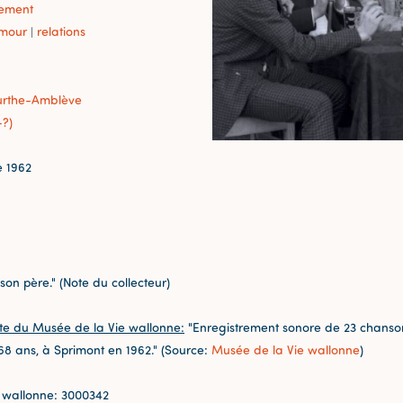
sement
mour
relations
|
urthe-Amblève
-?)
 1962
on père." (Note du collecteur)
te du Musée de la Vie wallonne:
"Enregistrement sonore de 23 chansons
 68 ans, à Sprimont en 1962." (Source:
Musée de la Vie wallonne
)
 wallonne: 3000342