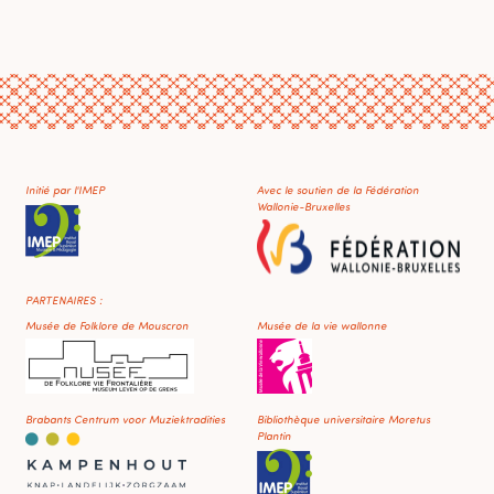
Initié par l'IMEP
Avec le soutien de la Fédération
Wallonie-Bruxelles
PARTENAIRES :
Musée de Folklore de Mouscron
Musée de la vie wallonne
Brabants Centrum voor Muziektradities
Bibliothèque universitaire Moretus
Plantin