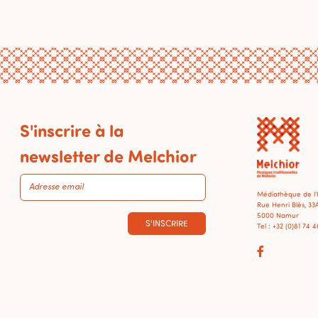
S'inscrire à la
newsletter de Melchior
Médiathèque de l
Rue Henri Blès, 33
5000 Namur
S'INSCRIRE
Tel : +32 (0)81 74 