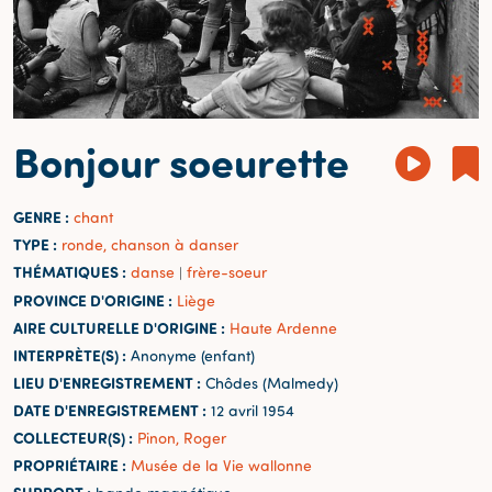
Bonjour soeurette
GENRE :
chant
TYPE :
ronde, chanson à danser
THÉMATIQUES :
danse
frère-soeur
|
PROVINCE D'ORIGINE :
Liège
AIRE CULTURELLE D'ORIGINE :
Haute Ardenne
INTERPRÈTE(S) :
Anonyme (enfant)
LIEU D'ENREGISTREMENT :
Chôdes (Malmedy)
DATE D'ENREGISTREMENT :
12 avril 1954
COLLECTEUR(S) :
Pinon, Roger
PROPRIÉTAIRE :
Musée de la Vie wallonne