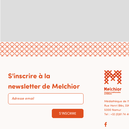
S'inscrire à la
newsletter de Melchior
Médiathèque de l
Rue Henri Blès, 33
5000 Namur
S'INSCRIRE
Tel : +32 (0)81 74 