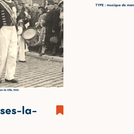
TYPE
: musique de mani
s-la-Ville, 1949.
sses-la-