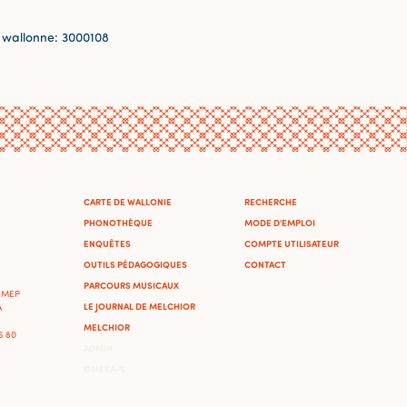
 wallonne: 3000108
CARTE DE WALLONIE
RECHERCHE
PHONOTHÈQUE
MODE D'EMPLOI
ENQUÊTES
COMPTE UTILISATEUR
OUTILS PÉDAGOGIQUES
CONTACT
PARCOURS MUSICAUX
'IMEP
LE JOURNAL DE MELCHIOR
A
MELCHIOR
46 80
ADMIN
OMEKA-S