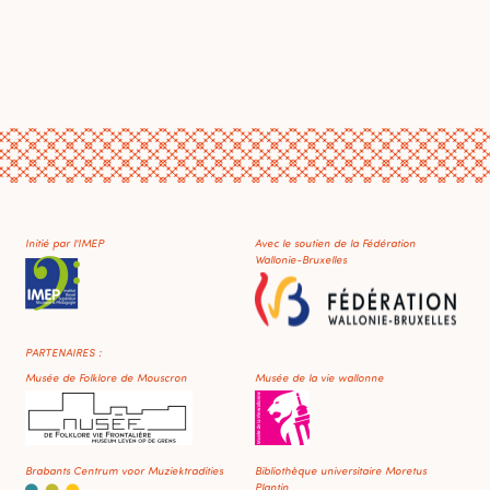
Initié par l'IMEP
Avec le soutien de la Fédération
Wallonie-Bruxelles
PARTENAIRES :
Musée de Folklore de Mouscron
Musée de la vie wallonne
Brabants Centrum voor Muziektradities
Bibliothèque universitaire Moretus
Plantin