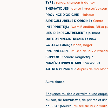
TYPE :
ronde, chanson à danser
THÉMATIQUES :
danse
ivresse/boisson
|
PROVINCE D'ORIGINE :
Hainaut
AIRE CULTURELLE D'ORIGINE :
Centre
INTERPRÈTE(S) :
Wart-Blondiau, Félixa (
LIEU D'ENREGISTREMENT :
Jolimont
DATE D'ENREGISTREMENT :
1954
COLLECTEUR(S) :
Pinon, Roger
PROPRIÉTAIRE :
Musée de la Vie wallon
SUPPORT :
bande magnétique
NUMÉRO D'INVENTAIRE :
MVW25-3
AUTRES VERSIONS :
Auprès de ma blon
Autre danse.
Séquence musicale extraite d'une enquê
au sort, de formulettes, de prières et d'
en 1954." (Source:
Musée de la Vie wall