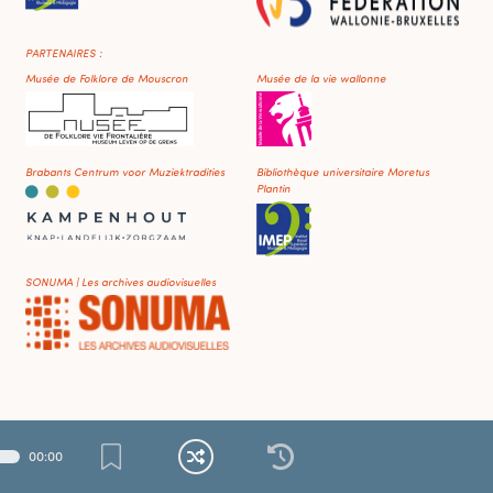
PARTENAIRES :
Musée de Folklore de Mouscron
Musée de la vie wallonne
Brabants Centrum voor Muziektradities
Bibliothèque universitaire Moretus
Plantin
SONUMA | Les archives audiovisuelles
00
:
00