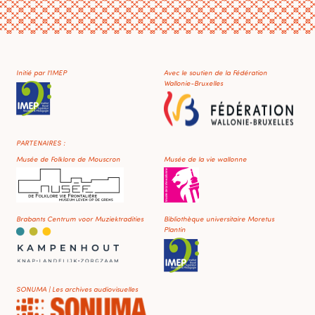
Initié par l'IMEP
Avec le soutien de la Fédération
Wallonie-Bruxelles
PARTENAIRES :
Musée de Folklore de Mouscron
Musée de la vie wallonne
Brabants Centrum voor Muziektradities
Bibliothèque universitaire Moretus
Plantin
SONUMA | Les archives audiovisuelles