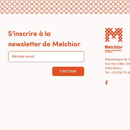
S'inscrire à la
newsletter de Melchior
Médiathèque de l
Rue Henri Blès, 33
5000 Namur
S'INSCRIRE
Tel : +32 (0)81 74 