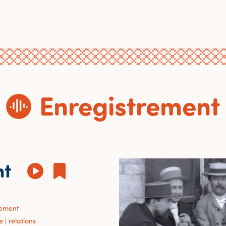
Enregistrement
nt
sement
e
relations
|