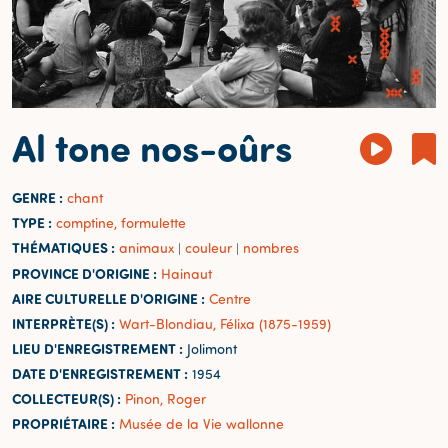
Al tone nos-oûrs
GENRE :
chant
TYPE :
comptine, formulette
THÉMATIQUES :
animaux
couleur
nombres
|
|
PROVINCE D'ORIGINE :
Hainaut
AIRE CULTURELLE D'ORIGINE :
Centre
INTERPRÈTE(S) :
Wart-Blondiau, Félixa (1875-1959)
LIEU D'ENREGISTREMENT :
Jolimont
DATE D'ENREGISTREMENT :
1954
COLLECTEUR(S) :
Pinon, Roger
PROPRIÉTAIRE :
Musée de la Vie wallonne