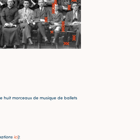
de huit morceaux de musique de ballets
mations
ici
)
: