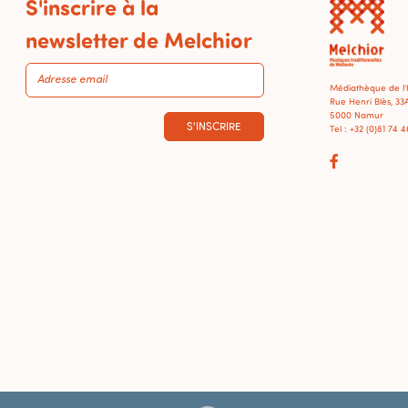
S'inscrire à la
newsletter de Melchior
Médiathèque de l
Rue Henri Blès, 33
5000 Namur
S'INSCRIRE
Tel : +32 (0)81 74 