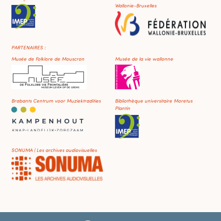
Wallonie-Bruxelles
PARTENAIRES :
Musée de Folklore de Mouscron
Musée de la vie wallonne
Brabants Centrum voor Muziektradities
Bibliothèque universitaire Moretus
Plantin
SONUMA | Les archives audiovisuelles