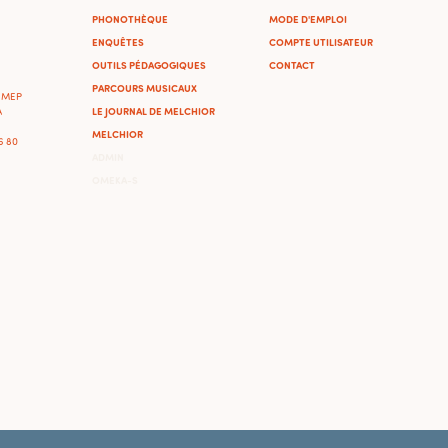
PHONOTHÈQUE
MODE D'EMPLOI
ENQUÊTES
COMPTE UTILISATEUR
OUTILS PÉDAGOGIQUES
CONTACT
PARCOURS MUSICAUX
'IMEP
LE JOURNAL DE MELCHIOR
A
MELCHIOR
46 80
ADMIN
OMEKA-S